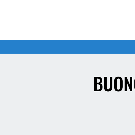
Accedi al tuo profilo
Home
NEWS
Exper
BUON