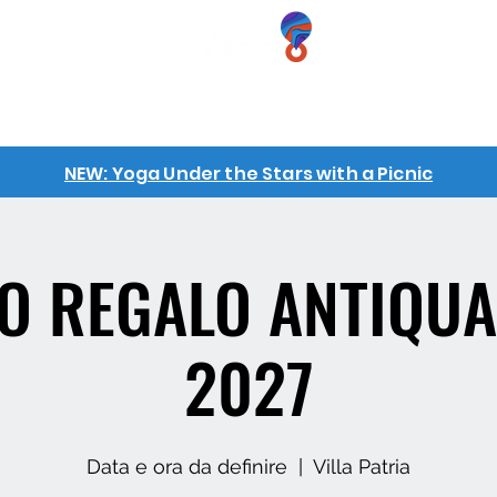
iences
GIFT VOUCHERS
GROUPS
INFO
NEW: Yoga Under the Stars with a Picnic
O REGALO ANTIQUA
2027
Data e ora da definire
  |  
Villa Patria