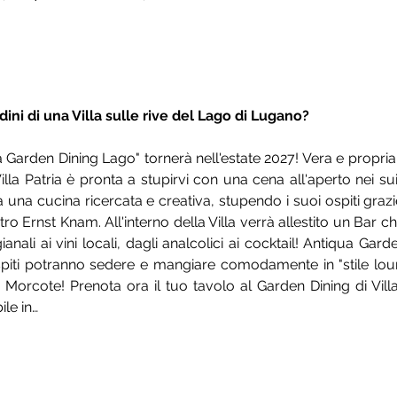
ini di una Villa sulle rive del Lago di Lugano?
qua Garden Dining Lago" tornerà nell'estate 2027! Vera e propr
lla Patria è pronta a stupirvi con una cena all'aperto nei sui 
 una cucina ricercata e creativa, stupendo i suoi ospiti grazie
ro Ernst Knam. All'interno della Villa verrà allestito un Bar 
tigianali ai vini locali, dagli analcolici ai cocktail! Antiqua Ga
ospiti potranno sedere e mangiare comodamente in "stile lou
 Morcote! Prenota ora il tuo tavolo al Garden Dining di Villa
le in…