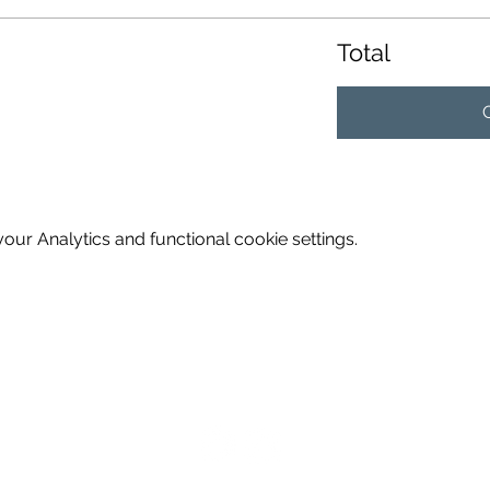
Total
ur Analytics and functional cookie settings.
GIVE THE ACTIVITIES AS A GIFT CARD
FOLLOW US
inticino -
6966 Lugano
-
info@inticino.com