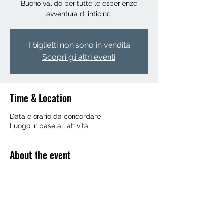
Buono valido per tutte le esperienze
I biglietti non sono in vendita
Scopri gli altri eventi
Time & Location
Data e orario da concordare
Luogo in base all'attività
About the event
Questo buono può essere utilizzato per 
tutte le attività AVVENTURA presenti nel 
sito di inticino. Il buono ha validità di 5 
anni dal momento della data d'ordine