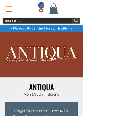
NEW: Yoga Under the Stars with a Picnic
ANTIQUA
Mon 29 Jun
  |  
Bigorio
I biglietti non sono in vendita.