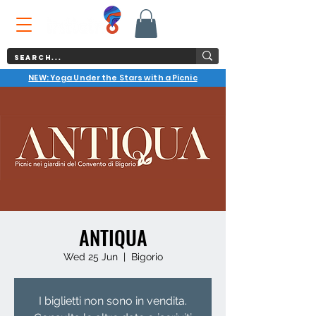
NEW: Yoga Under the Stars with a Picnic
ANTIQUA
Wed 25 Jun
  |  
Bigorio
I biglietti non sono in vendita.