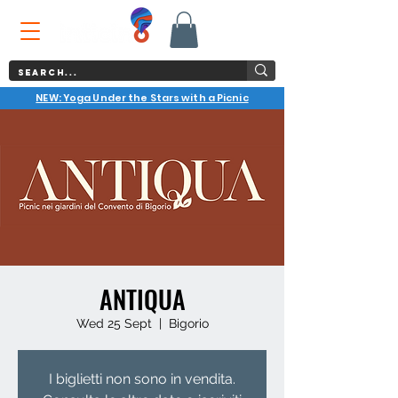
NEW: Yoga Under the Stars with a Picnic
ANTIQUA
Wed 25 Sept
  |  
Bigorio
I biglietti non sono in vendita.